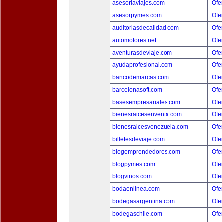
asesoriaviajes.com
Ofer
asesorpymes.com
Ofer
auditoriasdecalidad.com
Ofer
automotores.net
Ofer
aventurasdeviaje.com
Ofer
ayudaprofesional.com
Ofer
bancodemarcas.com
Ofer
barcelonasoft.com
Ofer
basesempresariales.com
Ofer
bienesraicesenventa.com
Ofer
bienesraicesvenezuela.com
Ofer
billetesdeviaje.com
Ofer
blogemprendedores.com
Ofer
blogpymes.com
Ofer
blogvinos.com
Ofer
bodaenlinea.com
Ofer
bodegasargentina.com
Ofer
bodegaschile.com
Ofer