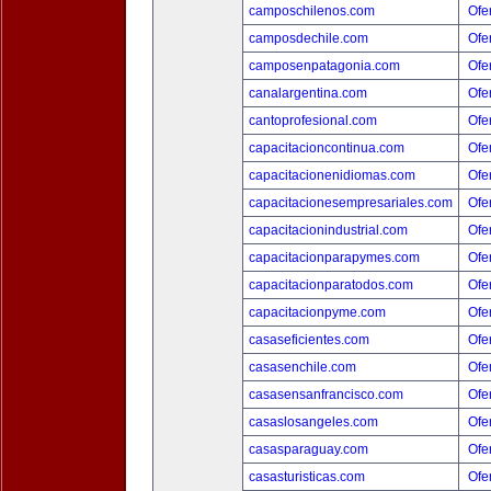
camposchilenos.com
Ofer
camposdechile.com
Ofer
camposenpatagonia.com
Ofer
canalargentina.com
Ofer
cantoprofesional.com
Ofer
capacitacioncontinua.com
Ofer
capacitacionenidiomas.com
Ofer
capacitacionesempresariales.com
Ofer
capacitacionindustrial.com
Ofer
capacitacionparapymes.com
Ofer
capacitacionparatodos.com
Ofer
capacitacionpyme.com
Ofer
casaseficientes.com
Ofer
casasenchile.com
Ofer
casasensanfrancisco.com
Ofer
casaslosangeles.com
Ofer
casasparaguay.com
Ofer
casasturisticas.com
Ofer