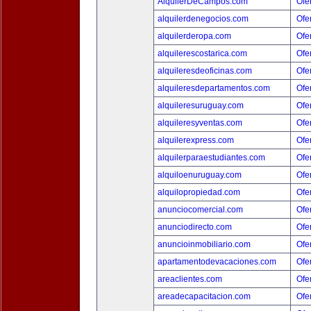
AlquilerDeCampos.com
Ofer
alquilerdenegocios.com
Ofer
alquilerderopa.com
Ofer
alquilerescostarica.com
Ofer
alquileresdeoficinas.com
Ofer
alquileresdepartamentos.com
Ofer
alquileresuruguay.com
Ofer
alquileresyventas.com
Ofer
alquilerexpress.com
Ofer
alquilerparaestudiantes.com
Ofer
alquiloenuruguay.com
Ofer
alquilopropiedad.com
Ofer
anunciocomercial.com
Ofer
anunciodirecto.com
Ofer
anuncioinmobiliario.com
Ofer
apartamentodevacaciones.com
Ofer
areaclientes.com
Ofer
areadecapacitacion.com
Ofer