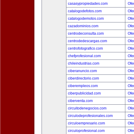
casasypropiedades.com
Ofer
catalogodefotos.com
Ofer
catalogodemotos.com
Ofer
cazadominios.com
Ofer
centrodeconsulta.com
Ofer
centrodedescargas.com
Ofer
centrofotografico.com
Ofer
chefprofesional.com
Ofer
chileindustrias.com
Ofer
ciberanuncio.com
Ofer
ciberdirectorio.com
Ofer
ciberempleos.com
Ofer
ciberpublicidad.com
Ofer
ciberventa.com
Ofer
circuitodenegocios.com
Ofer
circulodeprofesionales.com
Ofer
circuloempresario.com
Ofer
circuloprofesional.com
Ofer