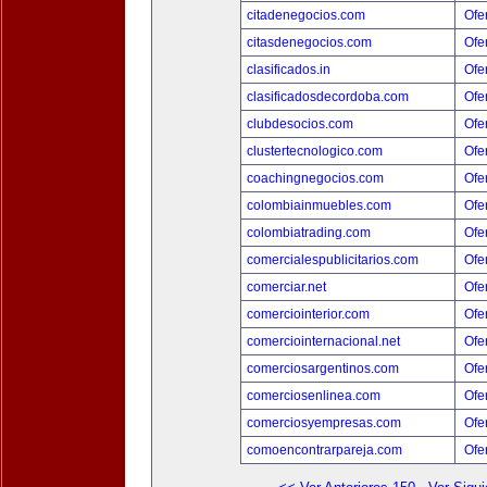
citadenegocios.com
Ofer
citasdenegocios.com
Ofer
clasificados.in
Ofer
clasificadosdecordoba.com
Ofer
clubdesocios.com
Ofer
clustertecnologico.com
Ofer
coachingnegocios.com
Ofer
colombiainmuebles.com
Ofer
colombiatrading.com
Ofer
comercialespublicitarios.com
Ofer
comerciar.net
Ofer
comerciointerior.com
Ofer
comerciointernacional.net
Ofer
comerciosargentinos.com
Ofer
comerciosenlinea.com
Ofer
comerciosyempresas.com
Ofer
comoencontrarpareja.com
Ofer