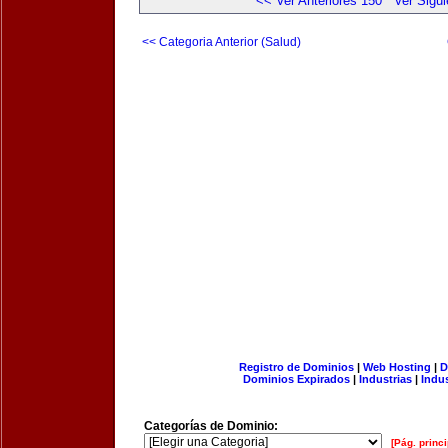
<< Ver Anteriores 150
Ver Sigu
<< Categoria Anterior (Salud)
Registro de Dominios
|
Web Hosting
|
D
Dominios Expirados
|
Industrias
|
Indu
Categorías de Dominio:
[Pág. princi