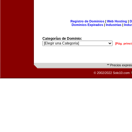
Registro de Dominios
|
Web Hosting
|
D
Dominios Expirados
|
Industrias
|
Indu
Categorías de Dominio:
[Pág. princi
** Precios expre
© 2002/2022 Solo10.com