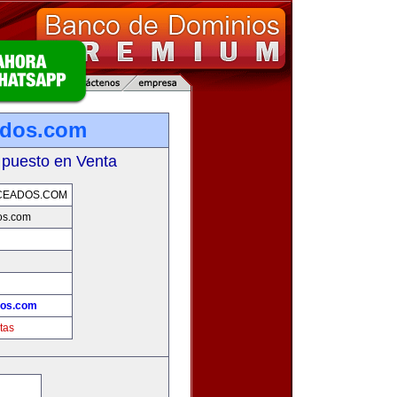
ados.com
 puesto en Venta
CEADOS.COM
os.com
dos.com
tas