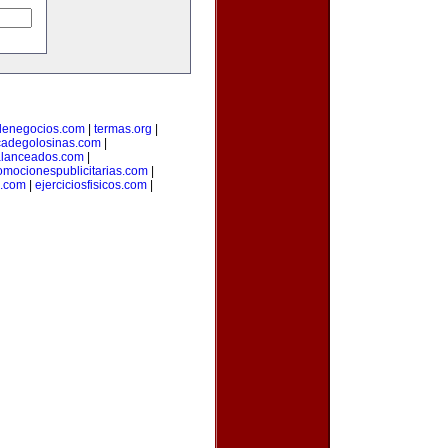
denegocios.com
|
termas.org
|
icadegolosinas.com
|
alanceados.com
|
omocionespublicitarias.com
|
a.com
|
ejerciciosfisicos.com
|