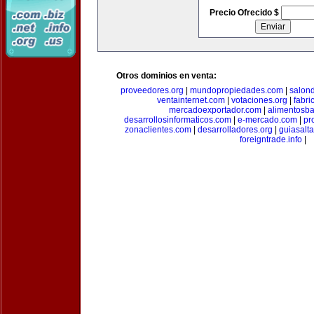
Precio Ofrecido $
Otros dominios en venta:
proveedores.org
|
mundopropiedades.com
|
salon
ventainternet.com
|
votaciones.org
|
fabr
mercadoexportador.com
|
alimentosb
desarrollosinformaticos.com
|
e-mercado.com
|
pr
zonaclientes.com
|
desarrolladores.org
|
guiasalt
foreigntrade.info
|