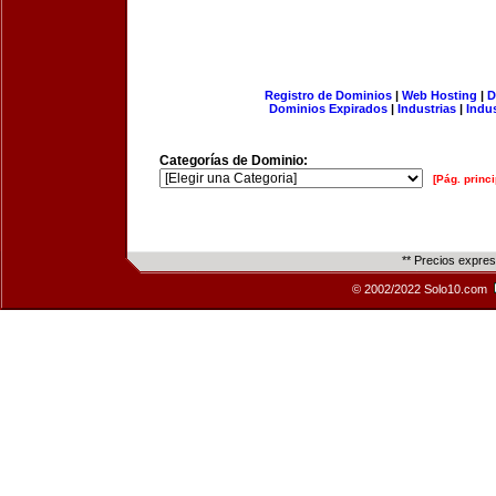
Registro de Dominios
|
Web Hosting
|
D
Dominios Expirados
|
Industrias
|
Indu
Categorías de Dominio:
[Pág. princi
** Precios expre
© 2002/2022 Solo10.com