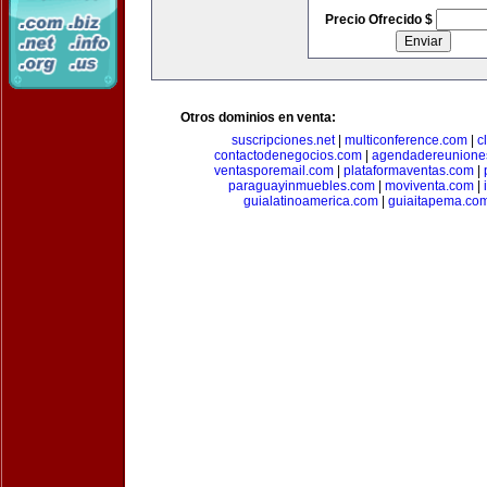
Precio Ofrecido $
Otros dominios en venta:
suscripciones.net
|
multiconference.com
|
c
contactodenegocios.com
|
agendadereunione
ventasporemail.com
|
plataformaventas.com
|
paraguayinmuebles.com
|
moviventa.com
|
guialatinoamerica.com
|
guiaitapema.co