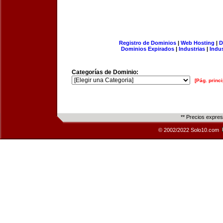
Registro de Dominios
|
Web Hosting
|
D
Dominios Expirados
|
Industrias
|
Indu
Categorías de Dominio:
[Pág. princi
** Precios expre
© 2002/2022 Solo10.com