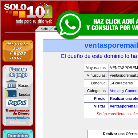
ventasporemai
El dueño de este dominio lo ha
Mayusculas:
VENTASPOREM
Minusculas:
ventasporemail
Longitud:
14 caracteres
Categorias:
Ventas y Comerc
Precio:
Realizar una ofe
Visitar!
ventasporemail
Serán consideradas ofer
Realizar una Oferta