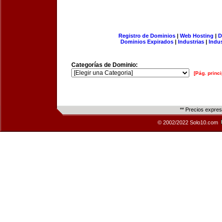
Registro de Dominios
|
Web Hosting
|
D
Dominios Expirados
|
Industrias
|
Indu
Categorías de Dominio:
[Pág. princi
** Precios expre
© 2002/2022 Solo10.com