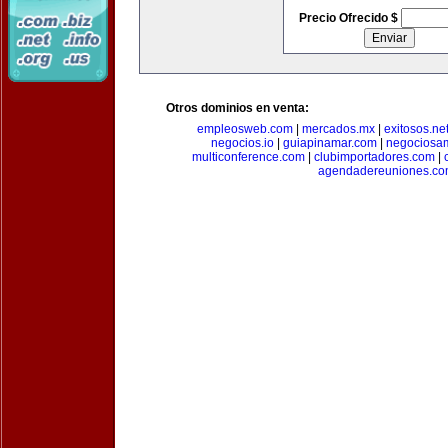
Precio Ofrecido $
Otros dominios en venta:
empleosweb.com
|
mercados.mx
|
exitosos.ne
negocios.io
|
guiapinamar.com
|
negociosa
multiconference.com
|
clubimportadores.com
|
agendadereuniones.co