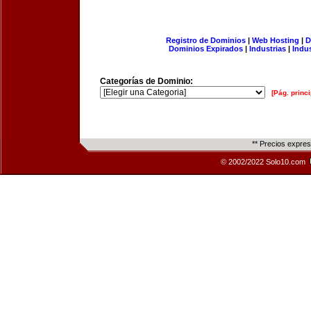
Registro de Dominios
|
Web Hosting
|
D
Dominios Expirados
|
Industrias
|
Indu
Categorías de Dominio:
[Pág. princi
** Precios expre
© 2002/2022 Solo10.com