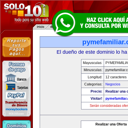
pymefamiliar
El dueño de este dominio lo ha
Mayusculas:
PYMEFAMILI
Minusculas:
pymefamiliar.
Longitud:
12 caracteres
Categorias:
Negocios
Precio:
Realizar una o
Visitar!
pymefamiliar
Serán consideradas ofer
Realizar una Oferta