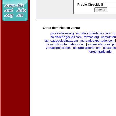
Precio Ofrecido $
Otros dominios en venta:
proveedores.org
|
mundopropiedades.com
|
ru
salondenegocios.com
|
termas.org
|
ventainte
fabricadegolosinas.com
|
mercadoexportador.com
desarrollosinformaticos.com
|
e-mercado.com
|
pr
zonaclientes.com
|
desarrolladores.org
|
guiasalt
foreigntrade.info
|