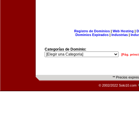
Registro de Dominios
|
Web Hosting
|
D
Dominios Expirados
|
Industrias
|
Indu
Categorías de Dominio:
[Pág. princi
** Precios expre
© 2002/2022 Solo10.com