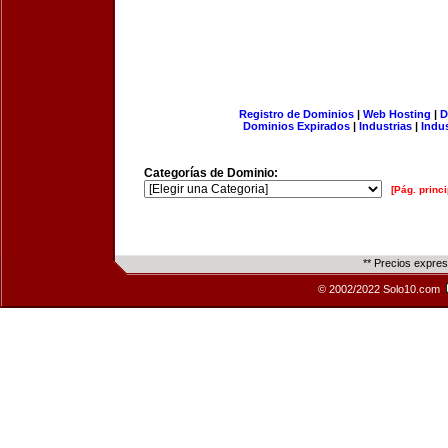
Registro de Dominios
|
Web Hosting
|
D
Dominios Expirados
|
Industrias
|
Indu
Categorías de Dominio:
[Pág. princi
** Precios expre
© 2002/2022 Solo10.com