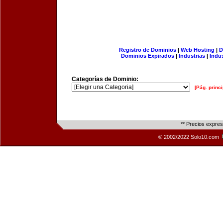
Registro de Dominios
|
Web Hosting
|
D
Dominios Expirados
|
Industrias
|
Indu
Categorías de Dominio:
[Pág. princi
** Precios expre
© 2002/2022 Solo10.com