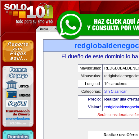
redglobaldenegoc
El dueño de este dominio lo ha
Mayusculas:
REDGLOBALDENE
Minusculas:
redglobaldenegocio
Longitud:
19 caracteres
Categorias:
Sin Clasificar
Precio:
Realizar una oferta!
Visitar!
redglobaldenegoci
Serán consideradas ofer
Realizar una Oferta