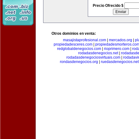
Precio Ofrecido $
Otros dominios en venta:
masajistaprofesional.com
|
mercados.org
|
pl
propiedadesceres.com
|
propiedadesmorteros.co
redglobaldenegocios.com
|
rioprimero.com
|
rod
rodadasdenegocios.net
|
rodadasde
rodadasdenegociosvirtuais.com
|
rodadavi
rondasdenegocios.org
|
ruedasdenegocios.net