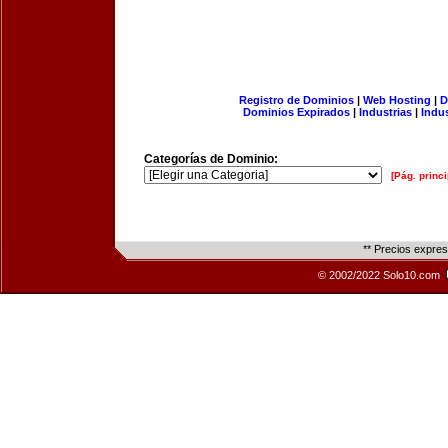
Registro de Dominios
|
Web Hosting
|
D
Dominios Expirados
|
Industrias
|
Indu
Categorías de Dominio:
[Pág. princi
** Precios expre
© 2002/2022 Solo10.com