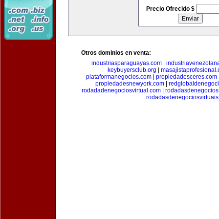
Precio Ofrecido $
Otros dominios en venta:
industriasparaguayas.com
|
industriavenezolan
keybuyersclub.org
|
masajistaprofesional
plataformanegocios.com
|
propiedadesceres.com
propiedadesnewyork.com
|
redglobaldenegoc
rodadadenegociosvirtual.com
|
rodadasdenegocios
rodadasdenegociosvirtuai