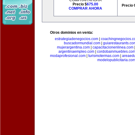
COMPRAR AHORA
Precio $
675.00
Precio 
COMPRAR AHORA
Otros dominios en venta:
estrategiadenegocios.com
|
coachingnegocios.
buscadormundial.com
|
guiarestaurants.co
mujerargentina.com
|
capacitacionenlinea.com
argentinaempleo.com
|
cordobainmuebles.co
modaprofesional.com
|
turismotermas.com
|
areaedu
modelopublicitaria.co