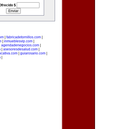
Ofrecido $
com
|
fabricadetornillos.com
|
m
|
inmueblesvip.com
|
|
agendadenegocios.com
|
m
|
asesoresdesalud.com
|
cativa.com
|
guiarosario.com
|
m
|