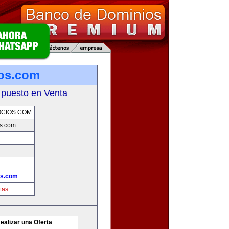
os.com
 puesto en Venta
CIOS.COM
s.com
os.com
tas
ealizar una Oferta