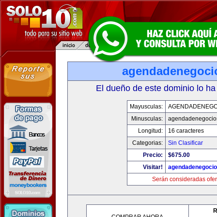
agendadenegoci
El dueño de este dominio lo ha
Mayusculas:
AGENDADENEGO
Minusculas:
agendadenegocio
Longitud:
16 caracteres
Categorias:
Sin Clasificar
Precio:
$675.00
Visitar!
agendadenegoci
Serán consideradas ofer
R