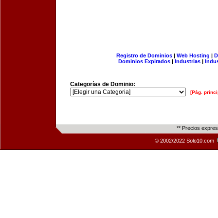
Registro de Dominios
|
Web Hosting
|
D
Dominios Expirados
|
Industrias
|
Indu
Categorías de Dominio:
[Pág. princi
** Precios expre
© 2002/2022 Solo10.com