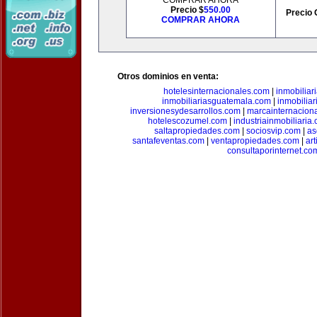
COMPRAR AHORA
Precio $
550.00
Precio 
COMPRAR AHORA
Otros dominios en venta:
hotelesinternacionales.com
|
inmobiliar
inmobiliariasguatemala.com
|
inmobiliar
inversionesydesarrollos.com
|
marcainternacion
hotelescozumel.com
|
industriainmobiliaria
saltapropiedades.com
|
sociosvip.com
|
as
santafeventas.com
|
ventapropiedades.com
|
ar
consultaporinternet.co