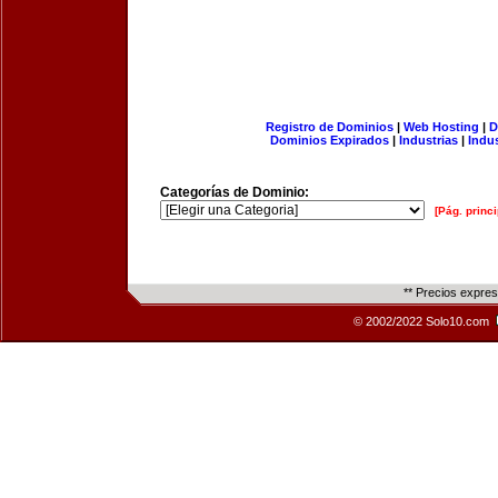
Registro de Dominios
|
Web Hosting
|
D
Dominios Expirados
|
Industrias
|
Indu
Categorías de Dominio:
[Pág. princi
** Precios expre
© 2002/2022 Solo10.com