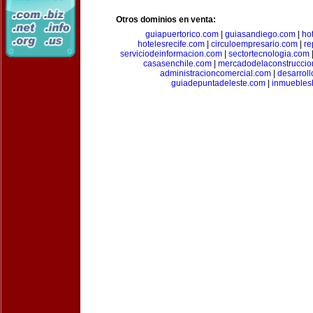
Otros dominios en venta:
guiapuertorico.com
|
guiasandiego.com
|
ho
hotelesrecife.com
|
circuloempresario.com
|
re
serviciodeinformacion.com
|
sectortecnologia.com
casasenchile.com
|
mercadodelaconstruccio
administracioncomercial.com
|
desarrol
guiadepuntadeleste.com
|
inmuebles