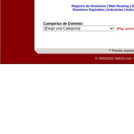
Registro de Dominios
|
Web Hosting
|
D
Dominios Expirados
|
Industrias
|
Indu
Categorías de Dominio:
[Pág. princi
** Precios expre
© 2002/2022 Solo10.com