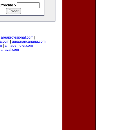
Ofrecido $
|
areaprofesional.com
|
ta.com
|
guiagrancanaria.com
|
om
|
almademujer.com
|
ianaval.com
|