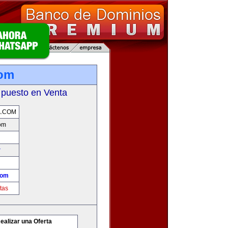
com
 puesto en Venta
A.COM
om
r
com
tas
ealizar una Oferta