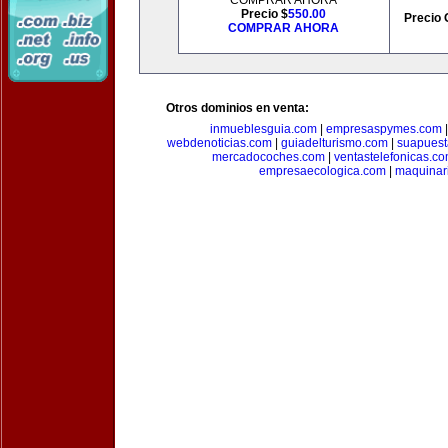
COMPRAR AHORA
Precio $
550.00
Precio 
COMPRAR AHORA
Otros dominios en venta:
inmueblesguia.com
|
empresaspymes.com
webdenoticias.com
|
guiadelturismo.com
|
suapues
mercadocoches.com
|
ventastelefonicas.c
empresaecologica.com
|
maquinar