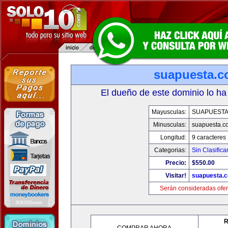
suapuesta.
El dueño de este dominio lo ha
Mayusculas:
SUAPUEST
Minusculas:
suapuesta.c
Longitud:
9 caracteres
Categorias:
Sin Clasifica
Precio:
$550.00
Visitar!
suapuesta.
Serán consideradas ofer
R