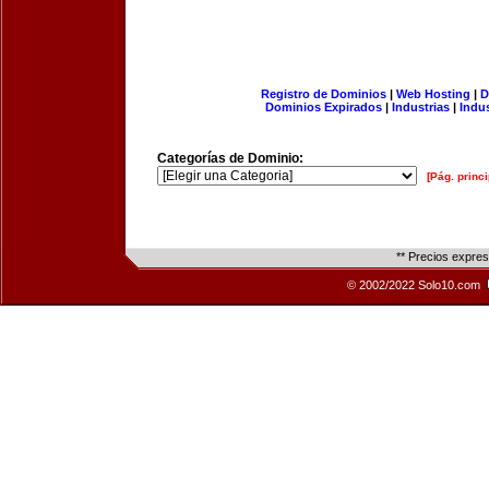
Registro de Dominios
|
Web Hosting
|
D
Dominios Expirados
|
Industrias
|
Indu
Categorías de Dominio:
[Pág. princi
** Precios expre
© 2002/2022 Solo10.com