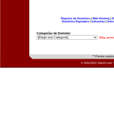
Registro de Dominios
|
Web Hosting
|
D
Dominios Expirados
|
Industrias
|
Indu
Categorías de Dominio:
[Pág. princi
** Precios expre
© 2002/2022 Solo10.com