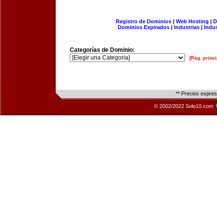
Registro de Dominios
|
Web Hosting
|
D
Dominios Expirados
|
Industrias
|
Indu
Categorías de Dominio:
[Pág. princi
** Precios expre
© 2002/2022 Solo10.com