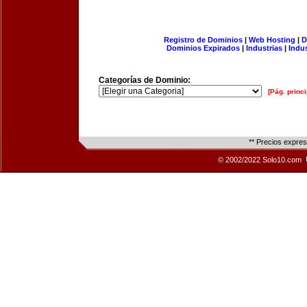
Registro de Dominios
|
Web Hosting
|
D
Dominios Expirados
|
Industrias
|
Indu
Categorías de Dominio:
[Pág. princi
** Precios expre
© 2002/2022 Solo10.com