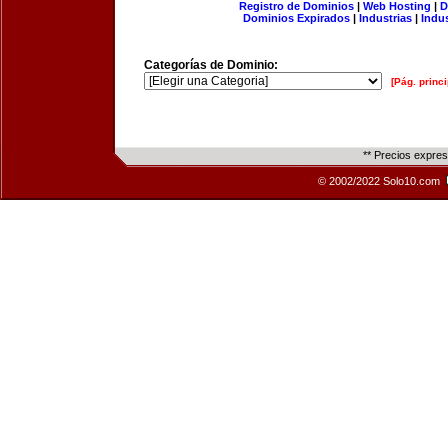
Registro de Dominios
|
Web Hosting
|
D
Dominios Expirados
|
Industrias
|
Indu
Categorías de Dominio:
[Pág. princi
** Precios expre
© 2002/2022 Solo10.com