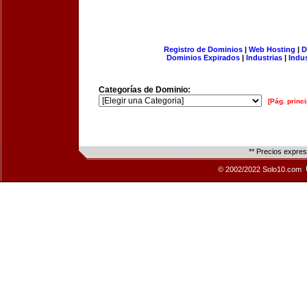
Registro de Dominios
|
Web Hosting
|
D
Dominios Expirados
|
Industrias
|
Indu
Categorías de Dominio:
[Pág. princi
** Precios expre
© 2002/2022 Solo10.com