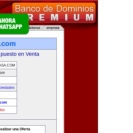
a.com
 puesto en Venta
ASA.COM
com
opiedades
.com
tas
ealizar una Oferta