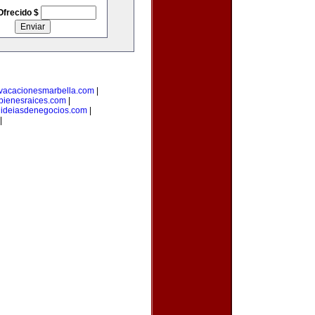
Ofrecido $
vacacionesmarbella.com
|
bienesraices.com
|
|
ideiasdenegocios.com
|
|