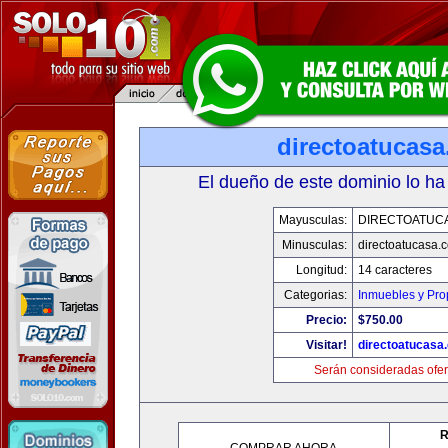
directoatucas
El dueño de este dominio lo ha
Mayusculas:
DIRECTOATUC
Minusculas:
directoatucasa.
Longitud:
14 caracteres
Categorias:
Inmuebles y Pr
Precio:
$750.00
Visitar!
directoatucasa
Serán consideradas ofer
R