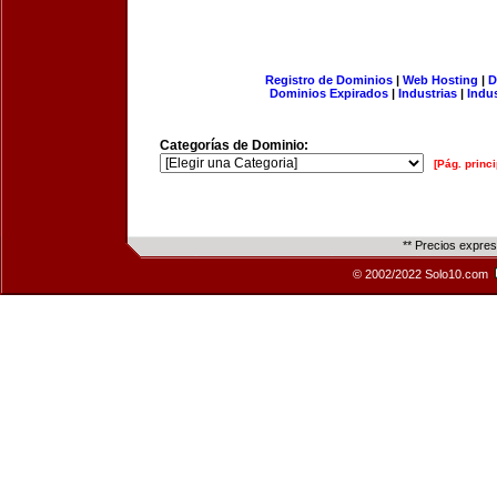
Registro de Dominios
|
Web Hosting
|
D
Dominios Expirados
|
Industrias
|
Indu
Categorías de Dominio:
[Pág. princi
** Precios expre
© 2002/2022 Solo10.com