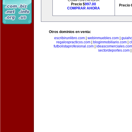
COMPRAR AHORA
Precio $
997.00
Precio 
COMPRAR AHORA
Otros dominios en venta:
escribirunlibro.com
|
webinmuebles.com
|
guiaho
regalospracticos.com
|
bloginmobiliario.com
|
c
futbolistaprofesional.com
|
ideascomerciales.co
sectordeportes.com
|