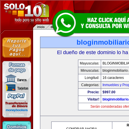
bloginmobiliar
El dueño de este dominio lo ha
Mayusculas:
BLOGINMOBILI
Minusculas:
bloginmobiliario
Longitud:
16 caracteres
Categorias:
Inmuebles y Pro
Precio:
$997.00
Visitar!
bloginmobiliari
Serán consideradas ofer
R