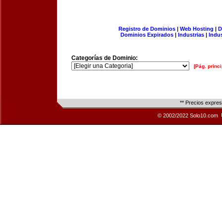
Registro de Dominios
|
Web Hosting
|
D
Dominios Expirados
|
Industrias
|
Indu
Categorías de Dominio:
[Pág. princi
** Precios expre
© 2002/2022 Solo10.com