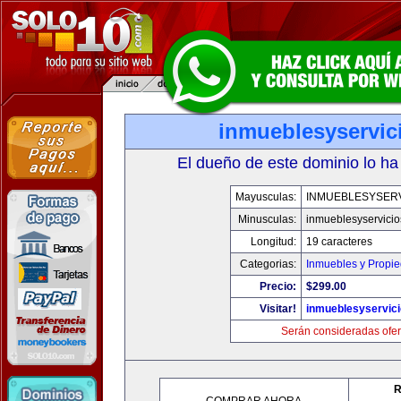
inmueblesyservic
El dueño de este dominio lo ha
Mayusculas:
INMUEBLESYSERV
Minusculas:
inmueblesyservici
Longitud:
19 caracteres
Categorias:
Inmuebles y Propi
Precio:
$299.00
Visitar!
inmueblesyservic
Serán consideradas ofer
R