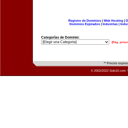
Registro de Dominios
|
Web Hosting
|
D
Dominios Expirados
|
Industrias
|
Indu
Categorías de Dominio:
[Pág. princi
** Precios expre
© 2002/2022 Solo10.com