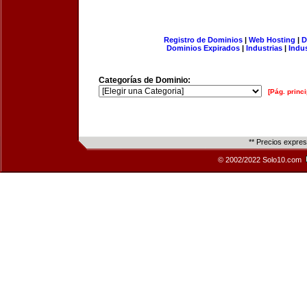
Registro de Dominios
|
Web Hosting
|
D
Dominios Expirados
|
Industrias
|
Indu
Categorías de Dominio:
[Pág. princi
** Precios expre
© 2002/2022 Solo10.com