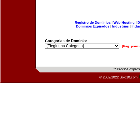
Registro de Dominios
|
Web Hosting
|
D
Dominios Expirados
|
Industrias
|
Indu
Categorías de Dominio:
[Pág. princi
** Precios expre
© 2002/2022 Solo10.com