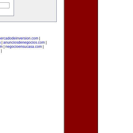
ercadodeinversion.com
|
m
|
anunciosdenegocios.com
|
om
|
negocioensucasa.com
|
|