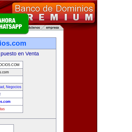
ios.com
 puesto en Venta
OCIOS.COM
s.com
dad
,
Negocios
!
os.com
tas