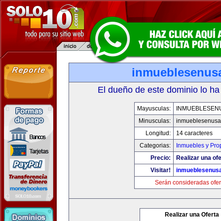
inmueblesenus
El dueño de este dominio lo ha
Mayusculas:
INMUEBLESEN
Minusculas:
inmueblesenusa
Longitud:
14 caracteres
Categorias:
Inmuebles y Pro
Precio:
Realizar una ofe
Visitar!
inmueblesenus
Serán consideradas ofer
Realizar una Oferta