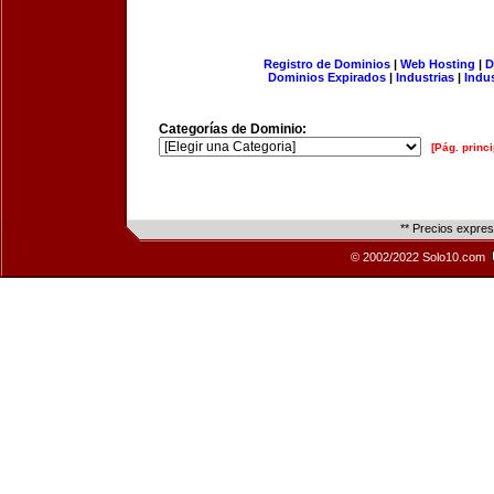
Registro de Dominios
|
Web Hosting
|
D
Dominios Expirados
|
Industrias
|
Indu
Categorías de Dominio:
[Pág. princi
** Precios expre
© 2002/2022 Solo10.com