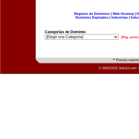
Registro de Dominios
|
Web Hosting
|
D
Dominios Expirados
|
Industrias
|
Indu
Categorías de Dominio:
[Pág. princi
** Precios expre
© 2002/2022 Solo10.com