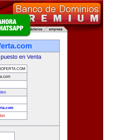
erta.com
 puesto en Venta
NOFERTA.COM
ta.com
ades
rta.com
tas