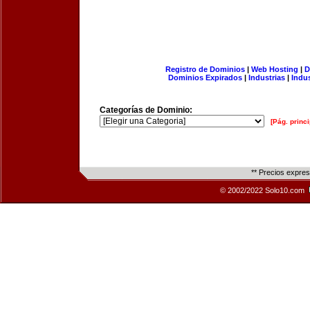
Registro de Dominios
|
Web Hosting
|
D
Dominios Expirados
|
Industrias
|
Indu
Categorías de Dominio:
[Pág. princi
** Precios expre
© 2002/2022 Solo10.com